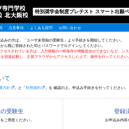
特別奨学金制度プレテスト スマート出願
間
注意事項
よくある質問
お問い合わせ
し込みの方は、「ユーザ未登録の受験生」より手続きを開始してください。
から既に登録されたIDとパスワードでログインしてください。
らアクセスされている方は、入力情報の一時保存や情報送信ができないなど、シ
rome）を別途起動し、正規ブラウザからアクセスした上で、操作を行ってください
いて
護方針
」と「
利用規約
」を 確認の上、申込み手続きを行ってください。
録の受験生
登録
スをご用意ください。
お申込み内容