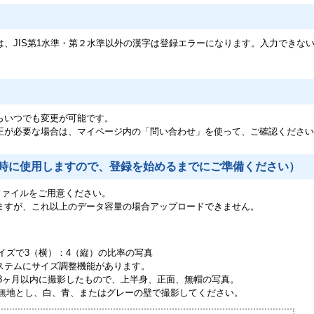
、JIS第1水準・第２水準以外の漢字は登録エラーになります。入力できな
らいつでも変更が可能です。
正が必要な場合は、マイページ内の「問い合わせ」を使って、ご確認ください
時に使用しますので、登録を始めるまでにご準備ください）
G ファイルをご用意ください。
ますが、これ以上のデータ容量の場合アップロードできません。
イズで3（横）：4（縦）の比率の写真
テムにサイズ調整機能があります。
み3ヶ月以内に撮影したもので、上半身、正面、無帽の写真。
は無地とし、白、青、またはグレーの壁で撮影してください。